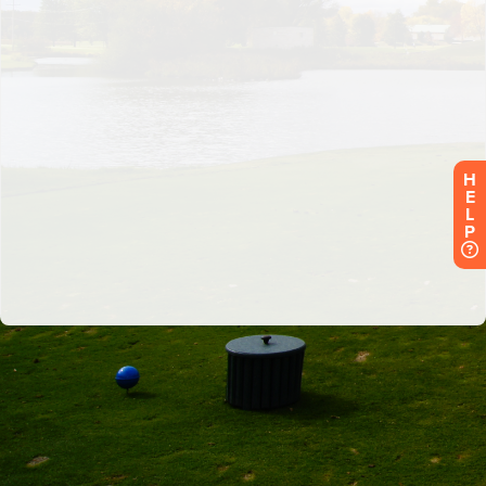
H
E
L
P